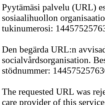
Pyytämäsi palvelu (URL) est
sosiaalihuollon organisaati
tukinumerosi: 144575257
Den begärda URL:n avvisad
socialvårdsorganisation. Bes
stödnummer: 1445752576
The requested URL was rejec
care provider of this servic